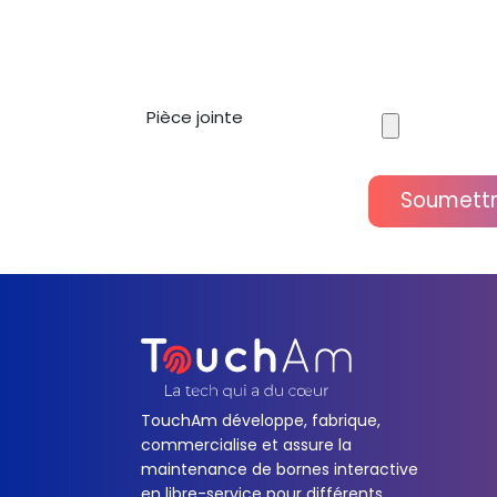
Pièce jointe
Soumett
TouchAm développe, fabrique,
commercialise et assure la
maintenance de bornes interactive
en libre-service pour différents