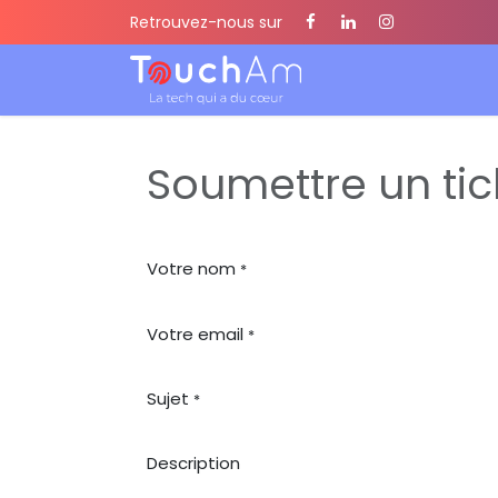
Se rendre au contenu
Retrouvez-nous sur
Qui somm
Soumettre un tic
Votre nom
*
Votre email
*
Sujet
*
Description